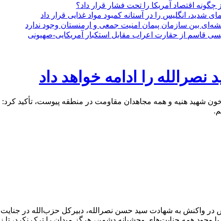
 چگونه اقتصاد آمریکا را تحت فشار قرار داد؟
 شدید، انگلیس را در آستانه کمبود مواد غذایی قرار داد
شه‌ای بین سازمان پیمان امنیت جمعی و ارمنستان وجود ندارد
عیسی قاسم از حقارت اعراب مقابل استکبار آمریکایی-صهیونی
نصرالله را ادامه خواهد داد
ن شهید هنیه و همه مجاهدان مقاومت در منطقه پیوست، تأکید کرد: دش
م.
در واکنش به شهادت سید حسن نصرالله، دبیرکل حزب‌الله در جنایت ت
 وجود همه جنایت‌های وحشیانه دشمن، هرگز میدان را ترک نکرد، تا زم