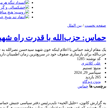
انسداد تنگه هرمز
خشکسالی و گرمای
روسیه: هیچ مناق
انتقاد تند شیخ 
صفحه نخست
/
بین الملل
حماس: حزب‌الله با قدرت راه شهید 
یک مقام ارشد حماس با اعلام اینکه خون شهید سیدحسن نصرالله به خو
حزب‌الله برای بازسازی صفوف خود در سریع‌ترین زمان اطمینان داری
کد نوشته: 1285
علی کلانتری
منبع: تسنیم
سپتامبر 29, 2024
265 بازدید
بدون دیدگاه
برچسب ها
حماس
به گزارش کانون، «خلیل الحیه» نایب‌رئیس دفتر سیاسی جنبش حماس 
بزرگ هستیم که عمر خود را به‌عنوان یک مبارز مقاومت سپری کرد و با