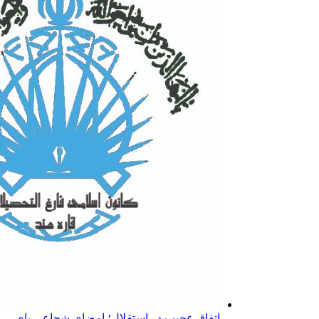
اتفاق عجیب در استقلال؛ امضای شجاعی پای