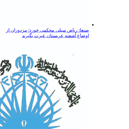
صنعا: ریاض سیلی محکمی خورد/ مزدوران از
اوضاع آشفته عربستان عبرت بگیرند