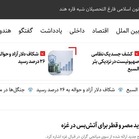
نون اسلامی فارغ التحصیلان شبه قاره هند
ین الملل
اقتصاد
داخلی
یادداشت
گفتگو
هندو
کشف جسد یک نظامی
شکاف دلار آزاد و حواله
هیونیست در نزدیکی بئر
26 درصد رسید
لسبع
سبع
شکاف دلار آزاد و حواله به 26 درصد رسید
جنگل‌ها در محاصره
 مصر و قطر برای آتش‌بس در غزه
جدید ارائه شده از سوی میانجی گران در قبال غزه اشاره کرد.