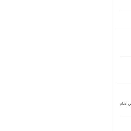
س اقدام