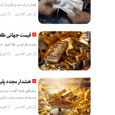
تومان ارزان شد و بازارساز ب
علی کلانتری
ژوئن 24, 025
قیمت جهانی طلا امروز ۱۶ فروردین؛ طلا
قیمت هر اونس طلا امروز -شنبه ۱۶ فروردین ماه ۱۴۰۴- با ۲.۴۷ درصد کاهش به ۳۰۳۸ دلار و ۴
علی کلانتری
آوریل 5, 5
هشدار مجدد پلیس
سخنگوی فراجا گفت: مردم به د
به مبادله نمایند و تحت تاثیر
علی کلانتری
فوریه 5, 25