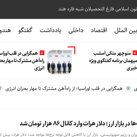
نون اسلامی فارغ التحصیلان شبه قاره هند
ین الملل
اقتصاد
داخلی
یادداشت
گفتگو
هندو
منوچهر متکی امشب
همگرایی در قلب اوراسی
یهمان برنامه گفتگوی ویژه
راه‌آهن مشترک تا مهار بح
بری
انرژی
همگرایی در قلب اوراسیا؛ از راه‌آهن مشترک تا مهار بحران انرژی
زار ارز؛ دلار هرات وارد کانال ۸۶ هزار تومان شد