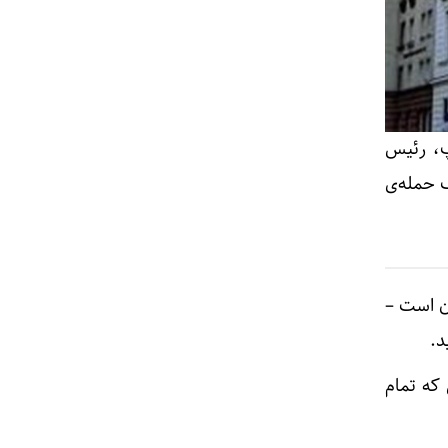
پ، رئیس
 حمله‌ی
ن است –
د.
 که تمام