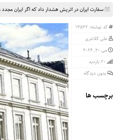
سفارت ایران در اتریش هشدار داد که اگر ایران مجدد م
کد نوشته: 13522
علی کلانتری
می 20, 2026
20 بازدید
بدون دیدگاه
برچسب ها