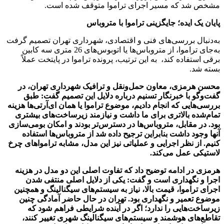
مشخص شد که مسیر اجرای تراموا متوقف شده است.
پایان یک ایده؛ جایگزینی تراموا با متروباس
به‌دنبال بررسی‌های فنی و اقتصادی، شهرداری تهران تصمیم گرفت
به‌جای تراموا، از متروباس‌ها یا اتوبوس‌های 26 متری سه کابین
برقی استفاده کند، به این ترتیب، پرونده تراموا در پایتخت عملاً
بسته شد.
محسن هرمزی، معاون حمل‌ونقل و ترافیک شهرداری تهران، در
گفت‌وگو با خبرنگار تسنیم درباره دلایل این تصمیم گفت: طبق
بررسی‌هایی که انجام دادیم، موضوع تراموا یا همان ای‌آر‌تی‌ها هزینه
تمام‌شده بالاتری برای ما داشت و نیازمند زیرساخت‌های بیشتری
بود. در مقابل، متروباس‌ها در دسترس‌تر بودند و امکان بومی‌سازی
آنها وجود داشت بنابراین ترجیح داده شد از متروباس‌ها استفاده
کنیم. از نظر اجرایی و عملیاتی نیز این مدل، مشابه ترامواهای چرخ
لاستیکی عمل می‌کند.
هرمزی در ادامه توضیح داد که تفاوت اصلی این دو مدل در هزینه
اجرا و نگهداری است و گفت: یکی از دلایل اصلی منتفی شدن
اجرای تراموا، قیمت بالا، نیاز به سیستم‌های سیگنالینگ و همچنین
موضوع تعمیر و نگهداری بود. تهران در حال حاضر آمادگی چنین
زیرساخت‌هایی را ندارد؛ اگر در آینده شرایطی فراهم شود که
تقاطع‌های هوشمند و سیستم‌های سیگنالینگ شهری تغییر کنند،