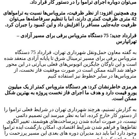
می‌توان دوباره اجرای تراموا را در دستور کار قرار داد.
وی همچنین افزود: از نظر ظرفیت، متروباس‌ها نسبت به ترامواهای
42 متری ظرفیت کمتری دارند، اما با تنظیم سرفاصله‌ها می‌توان
ظرفیت جابه‌جایی مسافر را افزایش داد و این کمبود را جبران کرد.
قرارداد جدید؛ 75 دستگاه متروباس برقی برای مسیر آزادی –
تهرانپارس
به گفته معاون حمل‌ونقل شهرداری تهران، قرارداد 75 دستگاه
متروباس برقی برای مسیر ترمینال شرق تا پایانه آزادی منعقد شده
است و این ناوگان جایگزین اتوبوس‌های فعلی بی‌آرتی در این محور
خواهد شد البته ممکن است در صورت موفقیت فاز نخست، از
متروباس‌ها در سایر خطوط نیز استفاده کنیم
هرمزی خاطرنشان کرد: هر دستگاه متروباس کمتر از یک میلیون
یورو قیمت دارد و هدف ما اجرای فاز نخست پروژه به بهترین شکل
ممکن است.
به گزارش تسنیم، هرچند شهرداری تهران در شرایط فعلی تراموا را
از دستور کار خارج کرده، اما به نظر میرسد این تصمیم دائمی
نیست، در صورت آماده شدن زیرساخت‌های هوشمند، تغییر الگوی
تقاطع‌ها و فراهم شدن شرایط اقتصادی، امکان بازگشت ایده تراموا
وجود دارد اما باید دید مدیران دوره های بعدی این مسیر پرزحمت را
طی خواهند کرد یا خیر.