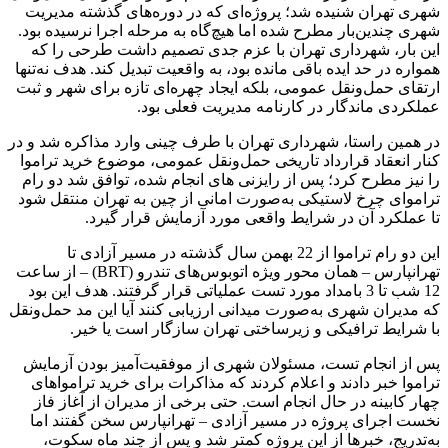
شهری تهران شنیده شد؛ پروژه‌ای که در دوره‌های گذشته مدیریت
شهری چندین‌بار مطرح شده اما هیچ‌گاه به مرحله اجرا نرسیده بود.
این بار، شهرداری تهران با عزم جدی تصمیم داشت طرحی را که
همواره در حد ایده باقی مانده بود، به واقعیت تبدیل کند. هدف نه‌تنها
ارتقای حمل‌ونقل عمومی، بلکه ایجاد چهره‌ای تازه برای شهر و ثبت
عملکردی ماندگار در کارنامه مدیریت فعلی بود.
در همین راستا، شهرداری تهران با طرف چینی وارد مذاکره شد و در
کنار انعقاد قرارداد تاریخی حمل‌ونقل عمومی، موضوع خرید تراموا
را نیز مطرح کرد؛ پس از رایزنی های انجام شده، توافق شد دو رام
تراموای چرخ لاستیکی به‌صورت امانی از چین به تهران منتقل شود
تا عملکرد آن در شرایط واقعی مورد آزمایش قرار گیرد.
این دو رام تراموا از 22 بهمن سال گذشته در مسیر آزادی تا
تهرانپارس – همان محور ویژه اتوبوس‌های تندرو (BRT) – از ساعت
12 شب تا 3 بامداد مورد تست عملیاتی قرار گرفتند. هدف این بود
که مدیران شهری به‌صورت میدانی ارزیابی کنند آیا این مد حمل‌ونقل
با شرایط ترافیکی و زیرساختی تهران سازگار است یا خیر.
پس از انجام تست، مسئولان شهری از موفقیت‌آمیز بودن آزمایش
تراموا خبر دادند و اعلام کردند که مذاکرات برای خرید ترامواهای
چهار کابینه در حال انجام است. حتی برخی از مدیران از آغاز فاز
نخست اجرای پروژه در مسیر آزادی – تهرانپارس سخن گفتند اما
به‌تدریج، خبرها از این پروژه کمتر شد و پس از چند ماه سکوت،