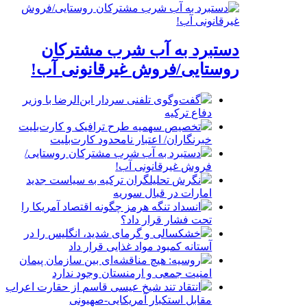
دستبرد به آب شرب مشترکان
روستایی/فروش غیرقانونی آب!
گفت‌وگوی تلفنی سردار ابن‌الرضا با وزیر
دفاع ترکیه
تخصیص سهمیه طرح ترافیک و کارت‌بلیت
خبرنگاران/ اعتبار نامحدود کارت‌بلیت
دستبرد به آب شرب مشترکان روستایی/
فروش غیرقانونی آب!
نگرش تحلیلگران ترکیه به سیاست جدید
امارات در قبال سوریه
انسداد تنگه هرمز چگونه اقتصاد آمریکا را
تحت فشار قرار داد؟
خشکسالی و گرمای شدید، انگلیس را در
آستانه کمبود مواد غذایی قرار داد
روسیه: هیچ مناقشه‌ای بین سازمان پیمان
امنیت جمعی و ارمنستان وجود ندارد
انتقاد تند شیخ عیسی قاسم از حقارت اعراب
مقابل استکبار آمریکایی-صهیونی