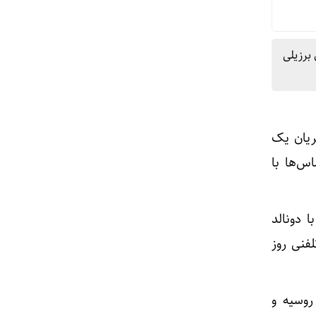
 برزیلی
ریان یک
س‌ها با
 دونالد
فنی روز
روسیه و