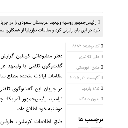
رئیس‌جمهور روسیه ولیعهد عربستان سعودی را در جریان ن
خود در این باره رایزنی کرد و مقامات برازیلیا از همکاری 
کد نوشته: 8182
دفتر مطبوعاتی کرملین گزارش د
علی کلانتری
گفت‌وگوی تلفنی با ولیعهد عر
منبع: نووستی
مقامات ایالات متحده مطلع سا
آگوست 20, 2025
در جریان این گفت‌وگوی تلفنی،
185 بازدید
ترامپ، رئیس‌جمهور آمریکا، چ
بدون دیدگاه
دوشنبه خود اطلاع داد.
برچسب ها
طبق اطلاعات کرملین، طرفین 