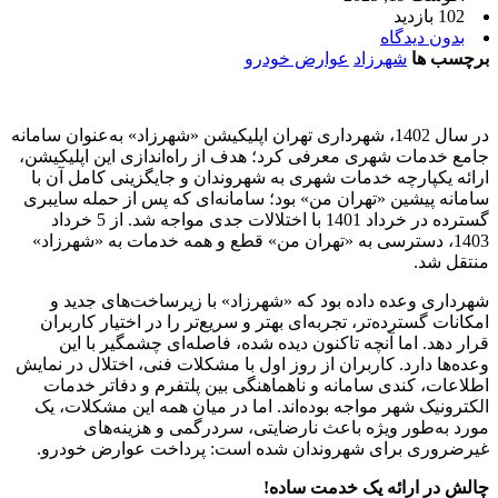
102 بازدید
بدون دیدگاه
برچسب ها
شهرزاد
عوارض خودرو
در سال 1402، شهرداری تهران اپلیکیشن «شهرزاد» به‌عنوان سامانه
جامع خدمات شهری معرفی کرد؛ هدف از راه‌اندازی این اپلیکیشن،
ارائه یکپارچه خدمات شهری به شهروندان و جایگزینی کامل آن با
سامانه پیشین «تهران من» بود؛ سامانه‌ای که پس از حمله سایبری
گسترده در خرداد 1401 با اختلالات جدی مواجه شد. از 5 خرداد
1403، دسترسی به «تهران من» قطع و همه خدمات به «شهرزاد»
منتقل شد.
شهرداری وعده داده بود که «شهرزاد» با زیرساخت‌های جدید و
امکانات گسترده‌تر، تجربه‌ای بهتر و سریع‌تر را در اختیار کاربران
قرار دهد. اما آنچه تاکنون دیده شده، فاصله‌ای چشمگیر با این
وعده‌ها دارد. کاربران از روز اول با مشکلات فنی، اختلال در نمایش
اطلاعات، کندی سامانه و ناهماهنگی بین پلتفرم و دفاتر خدمات
الکترونیک شهر مواجه بوده‌اند. اما در میان همه این مشکلات، یک
مورد به‌طور ویژه باعث نارضایتی، سردرگمی و هزینه‌های
غیرضروری برای شهروندان شده است: پرداخت عوارض خودرو.
چالش در ارائه یک خدمت ساده!