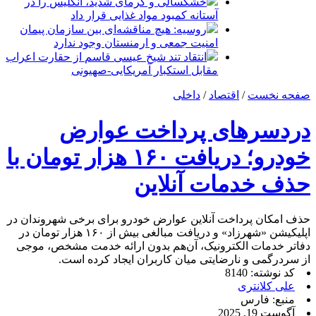
خشکسالی و گرمای شدید، انگلیس را در
آستانه کمبود مواد غذایی قرار داد
روسیه: هیچ مناقشه‌ای بین سازمان پیمان
امنیت جمعی و ارمنستان وجود ندارد
انتقاد تند شیخ عیسی قاسم از حقارت اعراب
مقابل استکبار آمریکایی-صهیونی
صفحه نخست
/
اقتصاد
/
داخلی
دردسرهای پرداخت عوارض
خودرو؛ دریافت ۱۶۰ هزار تومان با
حذف خدمات آنلاین
حذف امکان پرداخت آنلاین عوارض خودرو برای برخی شهروندان در
اپلیکیشن «شهرزاد» و دریافت مبالغی بیش از ۱۶۰ هزار تومان در
دفاتر خدمات الکترونیک، آن‌هم بدون ارائه خدمت مشخص، موجی
از سردرگمی و نارضایتی میان کاربران ایجاد کرده است.
کد نوشته: 8140
علی کلانتری
منبع: فارس
آگوست 19, 2025