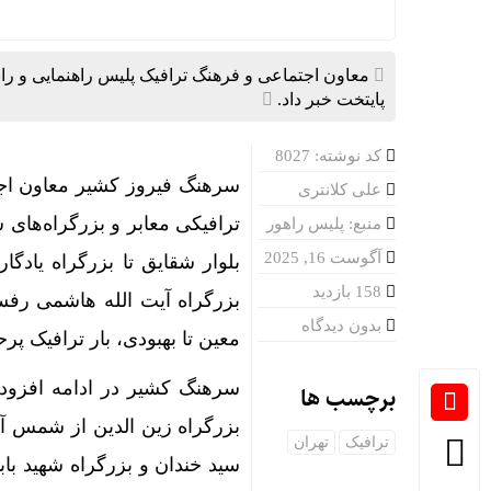
معاون اجتماعی و فرهنگ ترافیک پلیس راهنمایی و رانن
پایتخت خبر داد.
کد نوشته: 8027
سرهنگ فیروز کشیر معاون اجت
علی کلانتری
ترافیکی معابر و بزرگراه‌های
منبع: پلیس راهور
آگوست 16, 2025
بلوار شقایق تا بزرگراه یادگا
158 بازدید
بزرگراه آیت الله هاشمی رفسنج
بدون دیدگاه
معین تا بهبودی، بار ترافیک پ
سرهنگ کشیر در ادامه افزود:
برچسب ها
بزرگراه زین الدین از شمس آباد
ترافیک
تهران
سید خندان و بزرگراه شهید بابا