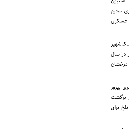
 استیون
ری محرم
د عسکری
شاک‌شهیر
 در سال
 درخشان
تیم قطری پیروز
ر برگشت
خاطره‌ای تلخ برای