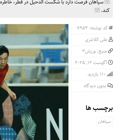
کند.
کد نوشته: 7953
علی کلانتری
منبع: ورزش3
آگوست 12, 2025
110 بازدید
بدون دیدگاه
برچسب ها
سپاهان