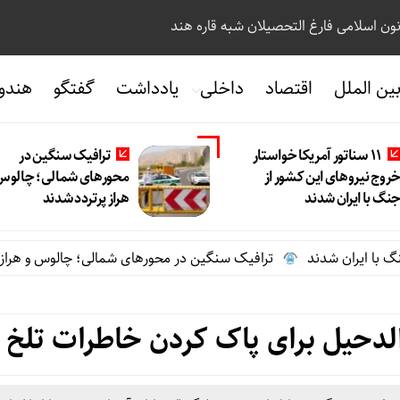
نون اسلامی فارغ التحصیلان شبه قاره هند
ین الملل
اقتصاد
داخلی
یادداشت
گفتگو
هندو
11 سناتور آمریکا خواستار
ترافیک سنگین در
روج نیروهای این کشور از
محورهای شمالی؛ چالوس
نگ با ایران شدند
هراز پرتردد شدند
ترافیک سنگین در محورهای شمالی؛ چالوس و هراز پرتردد 
ا الدحیل برای پاک کردن خاطرات تلخ