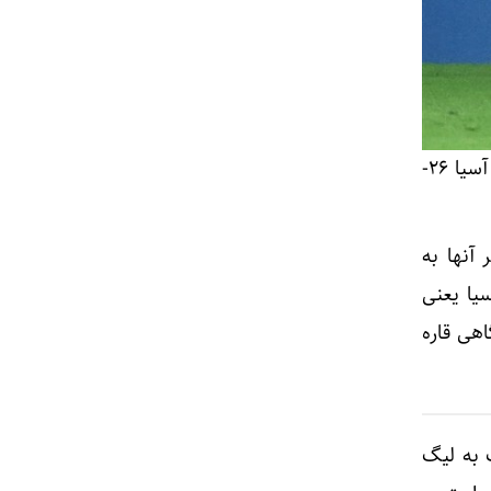
تیم فوتبال سپاهان از ساعت 19:30 امروز (سه‌شنبه – به وقت ایران) در دور پلی‌آف لیگ نخبگان آسیا 26-
های اخیر آنها به
یا یعنی
هی قاره
 به لیگ