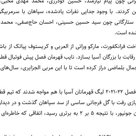
راتی چون پیام نیازمند، حسین گودرزی، محمد مهدی محبی،
ن کردند. با وجود جدایی نفرات یادشده، سپاهان با سرمربیگ
جذب ستارگانی چون سید حسین حسینی، احسان حاج‌صفی، محم
شده است.
تراخت فرانکفورت، مارکو وراتی از العربی و کریستوف پیاتک از با
رقابت با بزرگان آسیا بسازد. نایب قهرمان فصل پیش فوتبال قطر
مال بلماضی دراز کرده است تا با این مربی الجزایری، سال‌های
سپاهان و الدحیل آخرین بار در فصل 22-2021 لیگ قهرمانان آسیا با هم مواجه شدند که 
 بازی رفت با گل فرجانی ساسی از سد سپاهان گذشت و در دیدا
نیز به لطف درخشش ادمیلسون جونیور، با نتیجه 5 بر 2 به برتری رسید، اتفاقی که 