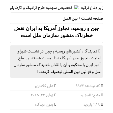
با وزیر دفاع ترکیه
تخصیص سهمیه طرح ترافیک و کارت‌بلیت خبرنگارا
صفحه نخست
/
بین الملل
چین و روسیه: تجاوز آمریکا به ایران نقض
خطرناک منشور سازمان ملل است
نمایندگان کشورهای روسیه و چین در نشست شورای
امنیت، تجاوز اخیر آمریکا به تاسیسات هسته ای صلح
آمیز ایران را محکوم و آن را نقض خطرناک منشور سازمان
ملل و قوانین بین المللی توصیف کردند.
کد نوشته: 6872
علی کلانتری
منبع: الجزیره
ژوئن 23, 2025
288 بازدید
بدون دیدگاه