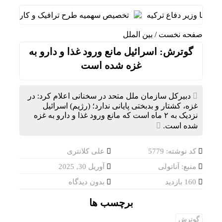
ا با وزیر دفاع ترکیه
تخصیص سهمیه طرح ترافیک و کارت‌بلیت خبر
صفحه نخست
/
بین الملل
گوترش: اسرائیل مانع ورود غذا و دارو به
غزه شده است
دبیرکل سازمان ملل متحد در سخنانی اعلام کرد: در
غزه، کشتار و بدبختی پایانی ندارد؛ (رژیم) اسرائیل
نزدیک به ۲ ماه است که مانع ورود غذا و دارو به غزه
شده است.
کد نوشته: 5779
علی کلانتری
منبع: آناتولی
آوریل 30, 2025
160 بازدید
بدون دیدگاه
برچسب ها
گوترش