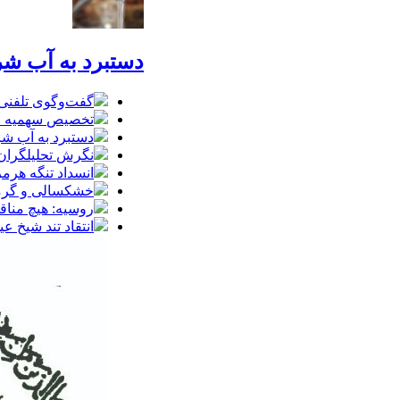
دستبرد به آب ش
گفت‌وگوی تلفنی س
تخصیص سهمیه طرح
دستبرد به آب ش
نگرش تحلیلگران 
انسداد تنگه هرمز
خشکسالی و گرمای
روسیه: هیچ مناق
انتقاد تند شیخ 