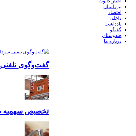
اخبار کانون
بین الملل
اقتصاد
داخلی
یادداشت
گفتگو
هندوستان
درباره ما
گفت‌وگوی تلفنی س
تخصیص سهمیه طرح