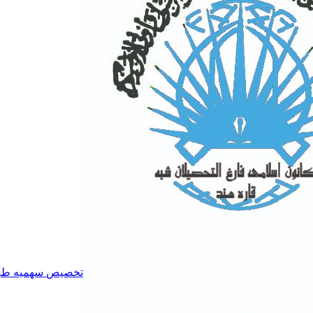
تخصیص سهمیه طرح ت