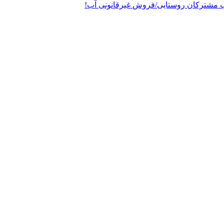
 مشترکان روستایی/فروش غیرقانونی آب!