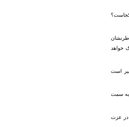
 کجاست؟
طر‌نشان
ک خواهد
بیر است
 به سمت
 در عزت