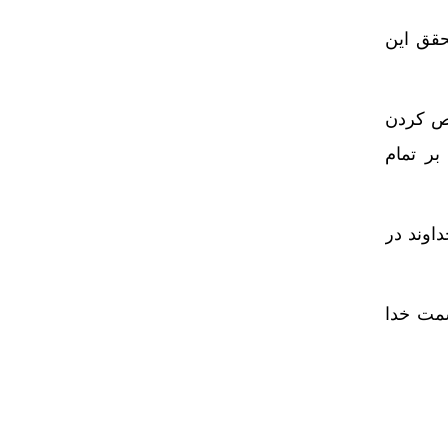
حقق این
خص کردن
ر تمام‌
اوند در
سمت خدا