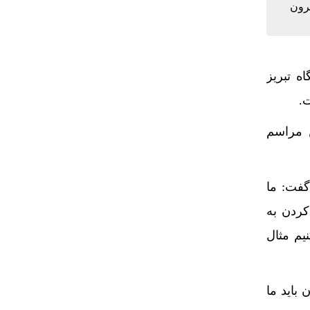
یرون
انشگاه تبریز
.
ن مراسم
فت: ما
کردن به
یم مثال
باید ما