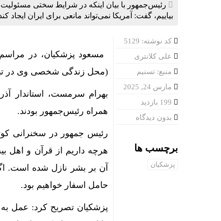
رئیس‌جمهور با بیان اینکه در شرایط سختی مسئولیت دو
بیاییم‌، گفت: آمریکا نمی‌تواند مانعی برای ایران ایجاد کند
کد نوشته: 5129
علی کلانتری
(محل زندگی شخصی وی در تبری
منبع: تسنیم
مارس 24, 2025
بهرام سرمست، استاندار آذرب
199 بازدید
همراه رئیس‌جمهور بودند.
بدون دیدگاه
رئیس‌ جمهور در سخنرانی کو
برچسب ها
هرچه داریم از قرآن و اهل ب
پزشکیان
آن بر بشر نازل شده است. اگر 
حامل اسفار خواهیم بود.
پزشکیان تصریح کرد: عمل به قر