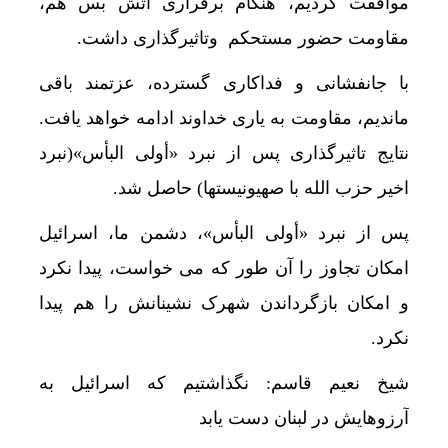
موافقت کردیم، هنگام برقراری آتش بس هم،
مقاومت حضور مستحکم وتاثیرگذاری داشت.
با جانفشانی و فداکاری گسترده، عزتمند باقی
ماندیم، مقاومت به یاری خداوند ادامه خواهد یافت.
نتایج تاثیرگذاری پس از نبرد «أولی البأس»(نبرد
اخیر حزب الله با صهیونیستها) حاصل شد.
پس از نبرد «أولی البأس»، دشمن ما، اسرائیل
امکان تجاوز را آن طور که می خواست، پیدا نکرد
و امکان بازگرداندن شهرک نشینانش را هم پیدا
نکرد.
شیخ نعیم قاسم: نگذاشتیم که اسرائیل به
آرزوهایش در لبنان دست یابد